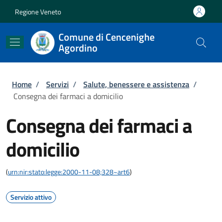
Salta al contenuto principale
Skip to footer content
Regione Veneto
Comune di Cencenighe
Agordino
Briciole di pane
Home
/
Servizi
/
Salute, benessere e assistenza
/
Consegna dei farmaci a domicilio
Consegna dei farmaci a
domicilio
(
urn:nir:stato:legge:2000-11-08;328~art6
)
Servizio attivo