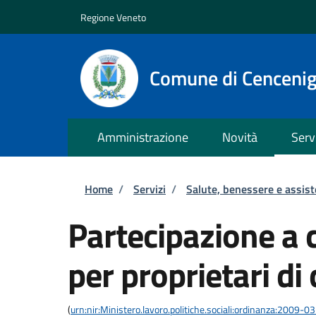
Salta al contenuto principale
Skip to footer content
Regione Veneto
Comune di Cenceni
Amministrazione
Novità
Serv
Briciole di pane
Home
/
Servizi
/
Salute, benessere e assis
Partecipazione a 
per proprietari di 
(
urn:nir:Ministero.lavoro.politiche.sociali:ordinanza:2009-