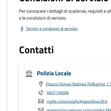
Per conoscere i dettagli di scadenze, requisiti e al
e le condizioni di servizio.
Termini e condizioni di servizio
Contatti
Polizia Locale
Piazza Giovan Battista Pellegrini,
0437 591108
vigile.cencenighe@agordino.bl.it
segreteria.comune.cencenighe.bl