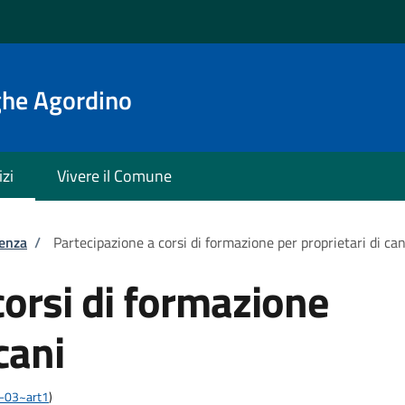
ghe Agordino
izi
Vivere il Comune
tenza
/
Partecipazione a corsi di formazione per proprietari di can
corsi di formazione
cani
03-03~art1
)