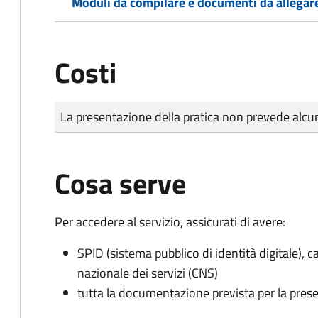
Moduli da compilare e documenti da allegar
Costi
Tipo di pagamento
Importo
La presentazione della pratica non prevede al
Cosa serve
Per accedere al servizio, assicurati di avere:
SPID (sistema pubblico di identità digitale), ca
nazionale dei servizi (CNS)
tutta la documentazione prevista per la prese