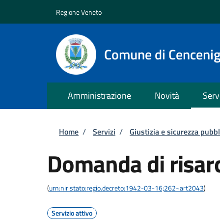
Salta al contenuto principale
Skip to footer content
Regione Veneto
Comune di Cenceni
Amministrazione
Novità
Serv
Briciole di pane
Home
/
Servizi
/
Giustizia e sicurezza pubbl
Domanda di risar
(
urn:nir:stato:regio.decreto:1942-03-16;262~art2043
)
Servizio attivo