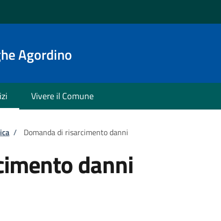
ghe Agordino
izi
Vivere il Comune
ica
/
Domanda di risarcimento danni
cimento danni