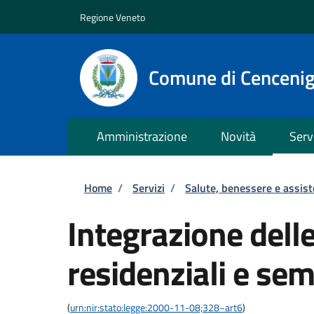
Salta al contenuto principale
Skip to footer content
Regione Veneto
Comune di Cenceni
Amministrazione
Novità
Serv
Briciole di pane
Home
/
Servizi
/
Salute, benessere e assis
Integrazione delle
residenziali e sem
(
urn:nir:stato:legge:2000-11-08;328~art6
)