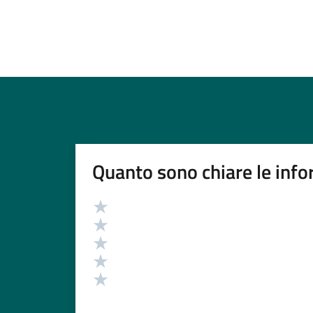
Quanto sono chiare le info
Valutazione
Valuta 5 stelle su 5
Valuta 4 stelle su 5
Valuta 3 stelle su 5
Valuta 2 stelle su 5
Valuta 1 stelle su 5