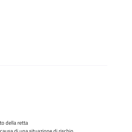
o della retta
causa di una situazione di rischio