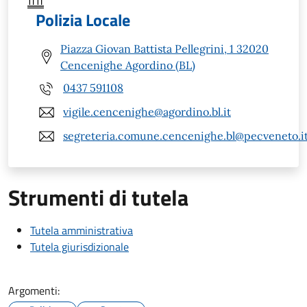
Polizia Locale
Piazza Giovan Battista Pellegrini, 1 32020
Cencenighe Agordino (BL)
0437 591108
vigile.cencenighe@agordino.bl.it
segreteria.comune.cencenighe.bl@pecveneto.i
Strumenti di tutela
Tutela amministrativa
Tutela giurisdizionale
Argomenti: