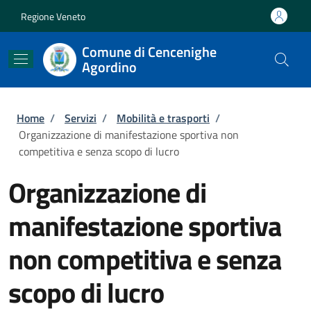
Salta al contenuto principale
Skip to footer content
Regione Veneto
Comune di Cencenighe
Agordino
Briciole di pane
Home
/
Servizi
/
Mobilità e trasporti
/
Organizzazione di manifestazione sportiva non
competitiva e senza scopo di lucro
Organizzazione di
manifestazione sportiva
non competitiva e senza
scopo di lucro