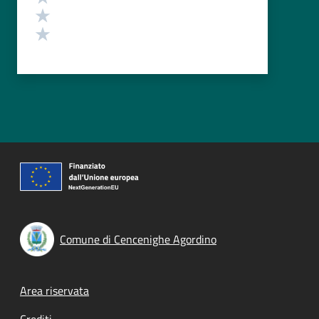
Valuta 2 stelle su 5
Valuta 1 stelle su 5
Comune di Cencenighe Agordino
Footer menu
Area riservata
Crediti