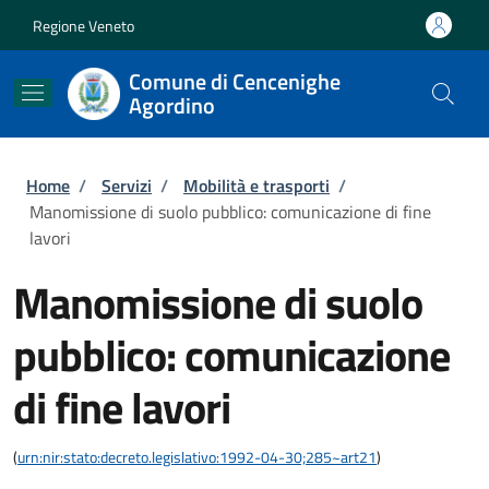
Salta al contenuto principale
Skip to footer content
Regione Veneto
Comune di Cencenighe
Agordino
Briciole di pane
Home
/
Servizi
/
Mobilità e trasporti
/
Manomissione di suolo pubblico: comunicazione di fine
lavori
Manomissione di suolo
pubblico: comunicazione
di fine lavori
(
urn:nir:stato:decreto.legislativo:1992-04-30;285~art21
)