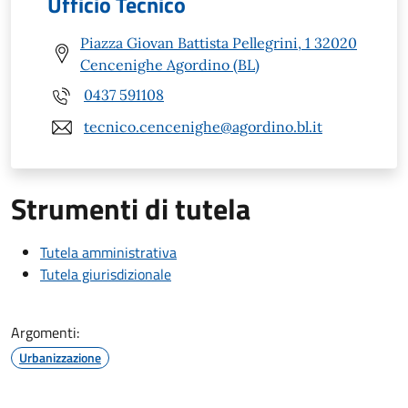
Ufficio Tecnico
Piazza Giovan Battista Pellegrini, 1 32020
Cencenighe Agordino (BL)
0437 591108
tecnico.cencenighe@agordino.bl.it
Strumenti di tutela
Tutela amministrativa
Tutela giurisdizionale
Argomenti:
Urbanizzazione