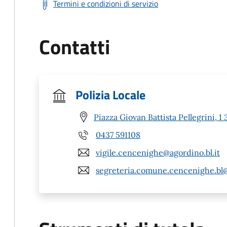
Termini e condizioni di servizio
Contatti
Polizia Locale
Piazza Giovan Battista Pellegrini,
0437 591108
vigile.cencenighe@agordino.bl.it
segreteria.comune.cencenighe.bl