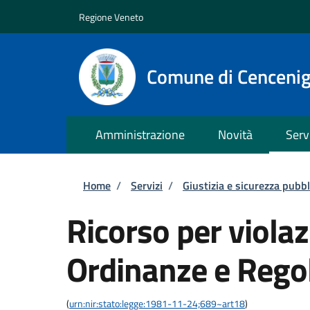
Salta al contenuto principale
Skip to footer content
Regione Veneto
Comune di Cenceni
Amministrazione
Novità
Serv
Briciole di pane
Home
/
Servizi
/
Giustizia e sicurezza pubbl
Ricorso per violaz
Ordinanze e Rego
(
urn:nir:stato:legge:1981-11-24;689~art18
)