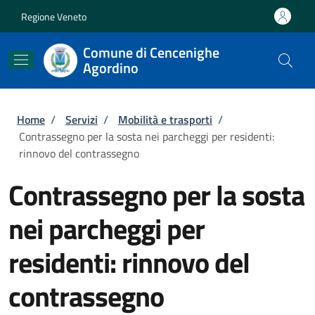
Salta al contenuto principale
Skip to footer content
Regione Veneto
Comune di Cencenighe
Agordino
Briciole di pane
Home
/
Servizi
/
Mobilità e trasporti
/
Contrassegno per la sosta nei parcheggi per residenti:
rinnovo del contrassegno
Contrassegno per la sosta
nei parcheggi per
residenti: rinnovo del
contrassegno