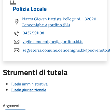
Polizia Locale
Piazza Giovan Battista Pellegrini, 1 32020
Cencenighe Agordino (BL)
0437 591108
vigile.cencenighe@agordino.bl.it
segreteria.comune.cencenighe.bl@pecveneto.i
Strumenti di tutela
Tutela amministrativa
Tutela giurisdizionale
Argomenti: