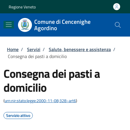
Salta al contenuto principale
Skip to footer content
Regione Veneto
Comune di Cencenighe
Agordino
Briciole di pane
Home
/
Servizi
/
Salute, benessere e assistenza
/
Consegna dei pasti a domicilio
Consegna dei pasti a
domicilio
(
urn:nir:stato:legge:2000-11-08;328~art6
)
Servizio attivo