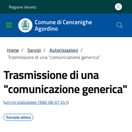
Salta al contenuto principale
Skip to footer content
Regione Veneto
Comune di Cencenighe
Agordino
Briciole di pane
Home
/
Servizi
/
Autorizzazioni
/
Trasmissione di una "comunicazione generica"
Trasmissione di una
"comunicazione generica"
(
urn:nir:stato:legge:1990-08-07;241
)
Servizio attivo