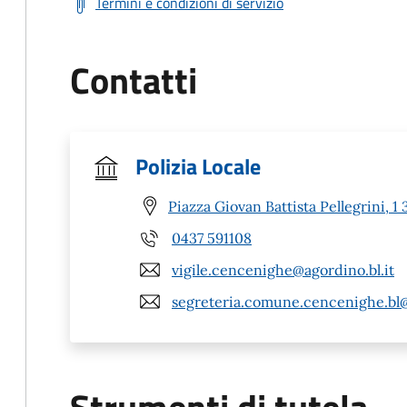
Termini e condizioni di servizio
Contatti
Polizia Locale
Piazza Giovan Battista Pellegrini,
0437 591108
vigile.cencenighe@agordino.bl.it
segreteria.comune.cencenighe.bl