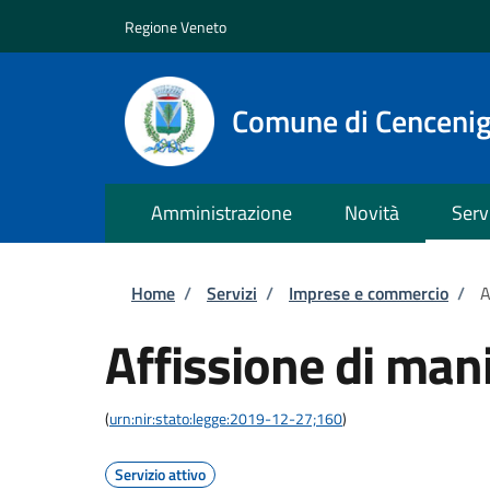
Salta al contenuto principale
Skip to footer content
Regione Veneto
Comune di Cenceni
Amministrazione
Novità
Serv
Briciole di pane
Home
/
Servizi
/
Imprese e commercio
/
A
Affissione di mani
(
urn:nir:stato:legge:2019-12-27;160
)
Servizio attivo