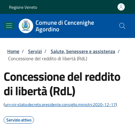
Salta al contenuto principale
Skip to footer content
Regione Veneto
Comune di Cencenighe
Agordino
Briciole di pane
Home
/
Servizi
/
Salute, benessere e assistenza
/
Concessione del reddito di libertà (RdL)
Concessione del reddito
di libertà (RdL)
(
urn:nir:stato:decreto.presidente.consiglio.ministri:2020-12-17
)
Servizio attivo