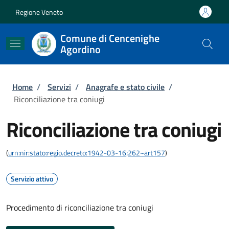
Salta al contenuto principale
Skip to footer content
Regione Veneto
Comune di Cencenighe
Agordino
Briciole di pane
Home
/
Servizi
/
Anagrafe e stato civile
/
Riconciliazione tra coniugi
Riconciliazione tra coniugi
(
urn:nir:stato:regio.decreto:1942-03-16;262~art157
)
Servizio attivo
Procedimento di riconciliazione tra coniugi