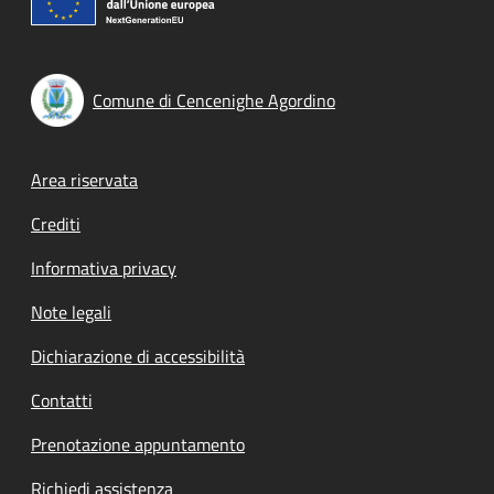
Comune di Cencenighe Agordino
Footer menu
Area riservata
Crediti
Informativa privacy
Note legali
Dichiarazione di accessibilità
Contatti
Prenotazione appuntamento
Richiedi assistenza