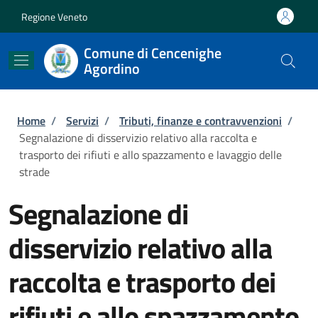
Salta al contenuto principale
Skip to footer content
Regione Veneto
Comune di Cencenighe
Agordino
Briciole di pane
Home
/
Servizi
/
Tributi, finanze e contravvenzioni
/
Segnalazione di disservizio relativo alla raccolta e
trasporto dei rifiuti e allo spazzamento e lavaggio delle
strade
Segnalazione di
disservizio relativo alla
raccolta e trasporto dei
rifiuti e allo spazzamento