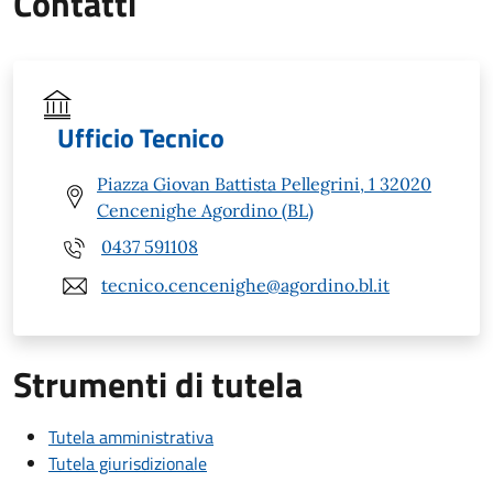
Contatti
Ufficio Tecnico
Piazza Giovan Battista Pellegrini, 1 32020
Cencenighe Agordino (BL)
0437 591108
tecnico.cencenighe@agordino.bl.it
Strumenti di tutela
Tutela amministrativa
Tutela giurisdizionale