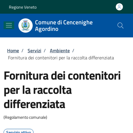
Salta al contenuto principale
Skip to footer content
Regione Veneto
Comune di Cencenighe
Agordino
Briciole di pane
Home
/
Servizi
/
Ambiente
/
Fornitura dei contenitori per la raccolta differenziata
Fornitura dei contenitori
per la raccolta
differenziata
(Regolamento comunale)
Servizio attivo