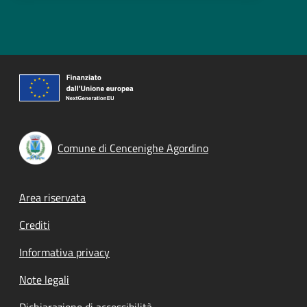
Comune di Cencenighe Agordino
Footer menu
Area riservata
Crediti
Informativa privacy
Note legali
Dichiarazione di accessibilità