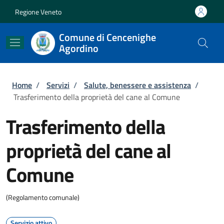
Salta al contenuto principale
Skip to footer content
Regione Veneto
Comune di Cencenighe
Agordino
Briciole di pane
Home
/
Servizi
/
Salute, benessere e assistenza
/
Trasferimento della proprietà del cane al Comune
Trasferimento della
proprietà del cane al
Comune
(Regolamento comunale)
Servizio attivo