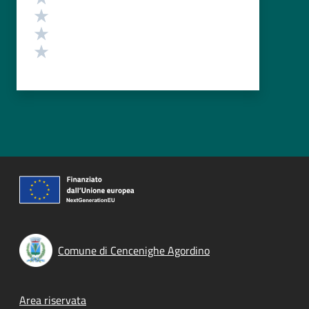
Valuta 3 stelle su 5
Valuta 2 stelle su 5
Valuta 1 stelle su 5
Comune di Cencenighe Agordino
Footer menu
Area riservata