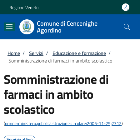
Salta al contenuto principale
Skip to footer content
Regione Veneto
Comune di Cencenighe
Agordino
Briciole di pane
Home
/
Servizi
/
Educazione e formazione
/
Somministrazione di farmaci in ambito scolastico
Somministrazione di
farmaci in ambito
scolastico
(
urn:nir:ministero.pubblica.struzione:circolare:2005-11-25;2312
)
Servizio attivo