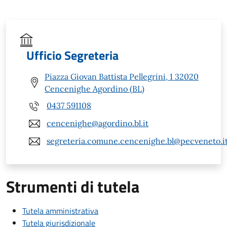
Ufficio Segreteria
Piazza Giovan Battista Pellegrini, 1 32020
Cencenighe Agordino (BL)
0437 591108
cencenighe@agordino.bl.it
segreteria.comune.cencenighe.bl@pecveneto.i
Strumenti di tutela
Tutela amministrativa
Tutela giurisdizionale