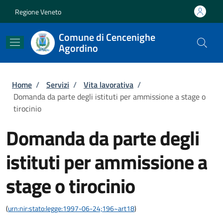
Salta al contenuto principale
Skip to footer content
Regione Veneto
Comune di Cencenighe
Agordino
Briciole di pane
Home
/
Servizi
/
Vita lavorativa
/
Domanda da parte degli istituti per ammissione a stage o
tirocinio
Domanda da parte degli
istituti per ammissione a
stage o tirocinio
(
urn:nir:stato:legge:1997-06-24;196~art18
)