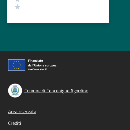
Valuta 1 stelle su 5
Comune di Cencenighe Agordino
Footer menu
Area riservata
Crediti