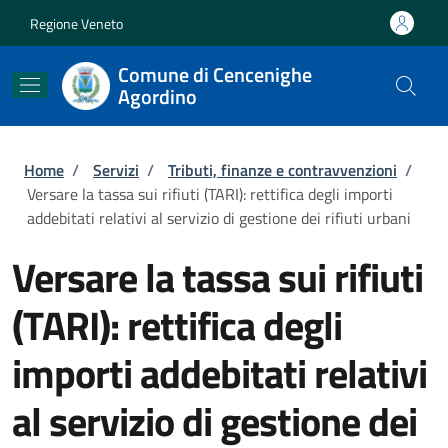
Salta al contenuto principale
Skip to footer content
Regione Veneto
Comune di Cencenighe
Agordino
Briciole di pane
Home
/
Servizi
/
Tributi, finanze e contravvenzioni
/
Versare la tassa sui rifiuti (TARI): rettifica degli importi
addebitati relativi al servizio di gestione dei rifiuti urbani
Versare la tassa sui rifiuti
(TARI): rettifica degli
importi addebitati relativi
al servizio di gestione dei