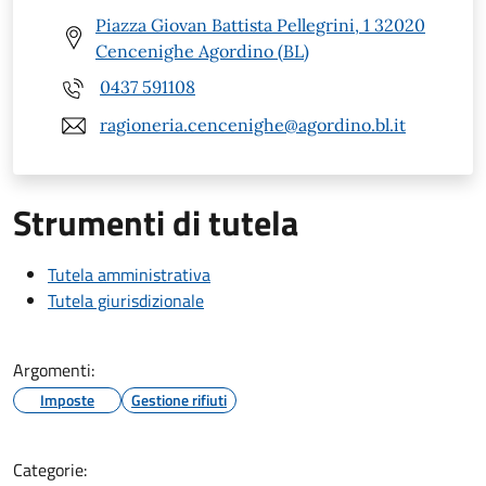
Piazza Giovan Battista Pellegrini, 1 32020
Cencenighe Agordino (BL)
0437 591108
ragioneria.cencenighe@agordino.bl.it
Strumenti di tutela
Tutela amministrativa
Tutela giurisdizionale
Argomenti:
Imposte
Gestione rifiuti
Categorie: