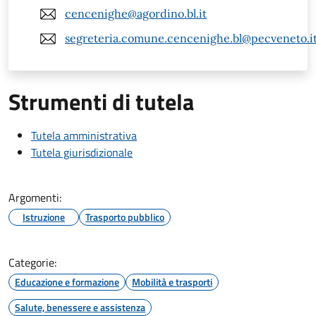
cencenighe@agordino.bl.it
segreteria.comune.cencenighe.bl@pecveneto.i
Strumenti di tutela
Tutela amministrativa
Tutela giurisdizionale
Argomenti:
Istruzione
Trasporto pubblico
Categorie:
Educazione e formazione
Mobilità e trasporti
Salute, benessere e assistenza