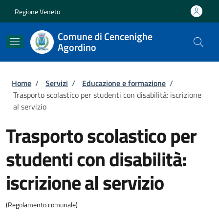
Salta al contenuto principale
Skip to footer content
Regione Veneto
Comune di Cencenighe
Agordino
Briciole di pane
Home
/
Servizi
/
Educazione e formazione
/
Trasporto scolastico per studenti con disabilità: iscrizione
al servizio
Trasporto scolastico per
studenti con disabilità:
iscrizione al servizio
(Regolamento comunale)