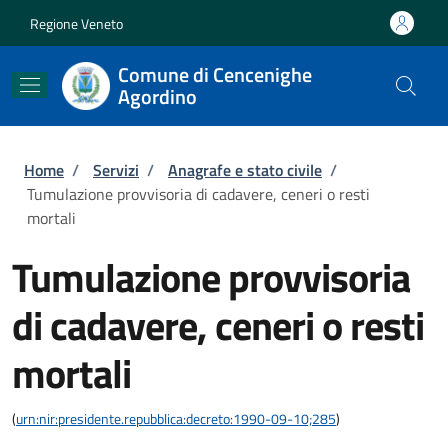
Salta al contenuto principale
Skip to footer content
Regione Veneto
Comune di Cencenighe
Agordino
Briciole di pane
Home
/
Servizi
/
Anagrafe e stato civile
/
Tumulazione provvisoria di cadavere, ceneri o resti
mortali
Tumulazione provvisoria
di cadavere, ceneri o resti
mortali
(
urn:nir:presidente.repubblica:decreto:1990-09-10;285
)