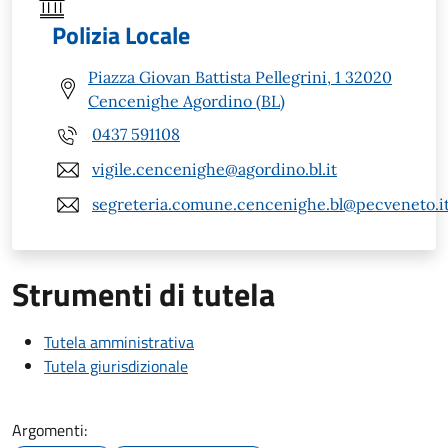
Polizia Locale
Piazza Giovan Battista Pellegrini, 1 32020
Cencenighe Agordino (BL)
0437 591108
vigile.cencenighe@agordino.bl.it
segreteria.comune.cencenighe.bl@pecveneto.i
Strumenti di tutela
Tutela amministrativa
Tutela giurisdizionale
Argomenti: