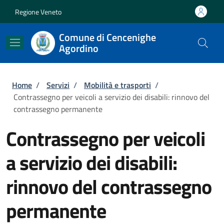
Salta al contenuto principale
Skip to footer content
Regione Veneto
Comune di Cencenighe
Agordino
Briciole di pane
Home
/
Servizi
/
Mobilità e trasporti
/
Contrassegno per veicoli a servizio dei disabili: rinnovo del
contrassegno permanente
Contrassegno per veicoli
a servizio dei disabili:
rinnovo del contrassegno
permanente