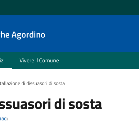
ghe Agordino
izi
Vivere il Comune
tallazione di dissuasori di sosta
issuasori di sosta
t180
)