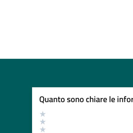
Quanto sono chiare le info
Valutazione
Valuta 5 stelle su 5
Valuta 4 stelle su 5
Valuta 3 stelle su 5