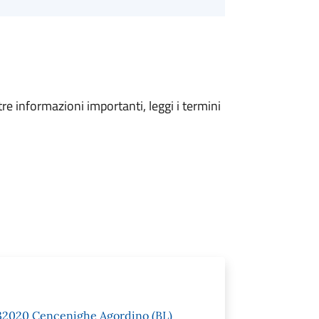
tre informazioni importanti, leggi i termini
 1 32020 Cencenighe Agordino (BL)