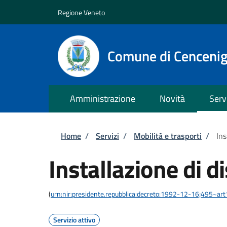
Salta al contenuto principale
Skip to footer content
Regione Veneto
Comune di Cenceni
Amministrazione
Novità
Serv
Briciole di pane
Home
/
Servizi
/
Mobilità e trasporti
/
Ins
Installazione di d
(
urn:nir:presidente.repubblica:decreto:1992-12-16;495~ar
Servizio attivo