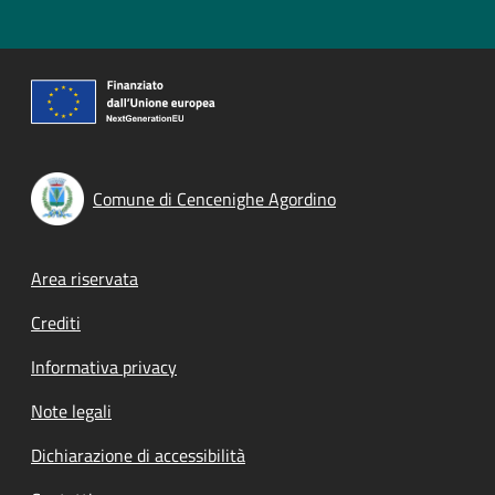
Comune di Cencenighe Agordino
Footer menu
Area riservata
Crediti
Informativa privacy
Note legali
Dichiarazione di accessibilità