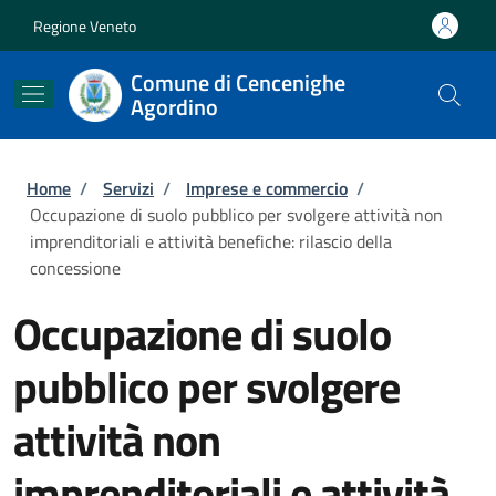
Salta al contenuto principale
Skip to footer content
Regione Veneto
Comune di Cencenighe
Agordino
Briciole di pane
Home
/
Servizi
/
Imprese e commercio
/
Occupazione di suolo pubblico per svolgere attività non
imprenditoriali e attività benefiche: rilascio della
concessione
Occupazione di suolo
pubblico per svolgere
attività non
imprenditoriali e attività