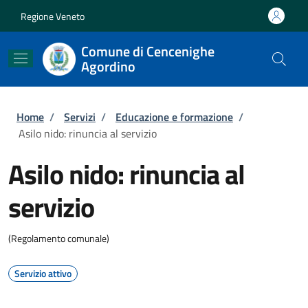
Salta al contenuto principale
Skip to footer content
Regione Veneto
Comune di Cencenighe
Agordino
Briciole di pane
Home
/
Servizi
/
Educazione e formazione
/
Asilo nido: rinuncia al servizio
Asilo nido: rinuncia al
servizio
(Regolamento comunale)
Servizio attivo