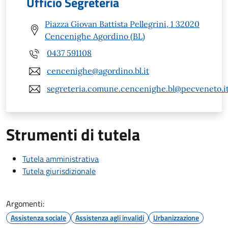
Ufficio Segreteria
Piazza Giovan Battista Pellegrini, 1 32020
Cencenighe Agordino (BL)
0437 591108
cencenighe@agordino.bl.it
segreteria.comune.cencenighe.bl@pecveneto.i
Strumenti di tutela
Tutela amministrativa
Tutela giurisdizionale
Argomenti:
Assistenza sociale
Assistenza agli invalidi
Urbanizzazione