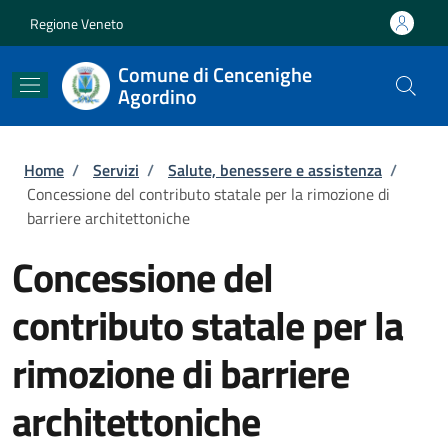
Salta al contenuto principale
Skip to footer content
Regione Veneto
Comune di Cencenighe
Agordino
Briciole di pane
Home
/
Servizi
/
Salute, benessere e assistenza
/
Concessione del contributo statale per la rimozione di
barriere architettoniche
Concessione del
contributo statale per la
rimozione di barriere
architettoniche