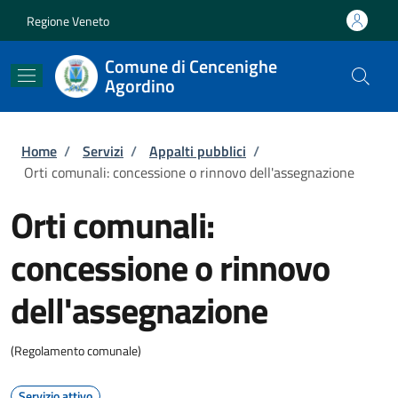
Salta al contenuto principale
Skip to footer content
Regione Veneto
Comune di Cencenighe
Agordino
Briciole di pane
Home
/
Servizi
/
Appalti pubblici
/
Orti comunali: concessione o rinnovo dell'assegnazione
Orti comunali:
concessione o rinnovo
dell'assegnazione
(Regolamento comunale)
Servizio attivo