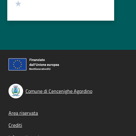
Valuta 1 stelle su 5
Comune di Cencenighe Agordino
Footer menu
Area riservata
Crediti