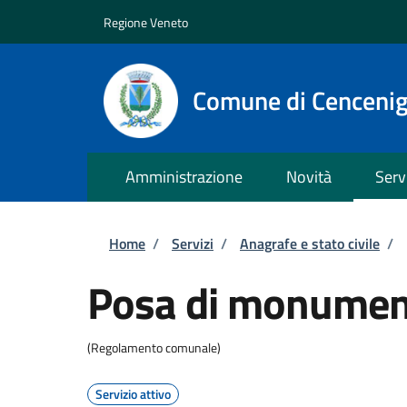
Salta al contenuto principale
Skip to footer content
Regione Veneto
Comune di Cenceni
Amministrazione
Novità
Serv
Briciole di pane
Home
/
Servizi
/
Anagrafe e stato civile
/
Posa di monument
(Regolamento comunale)
Servizio attivo