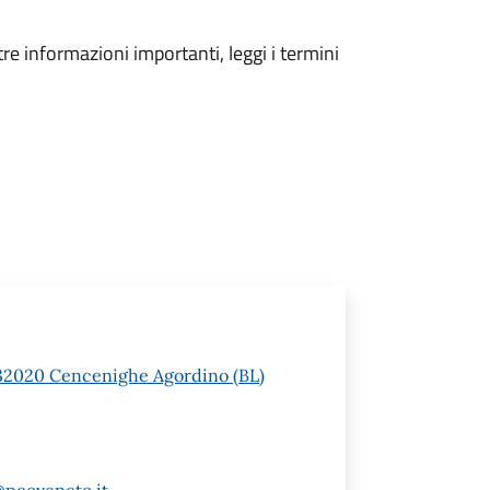
tre informazioni importanti, leggi i termini
 1 32020 Cencenighe Agordino (BL)
@pecveneto.it