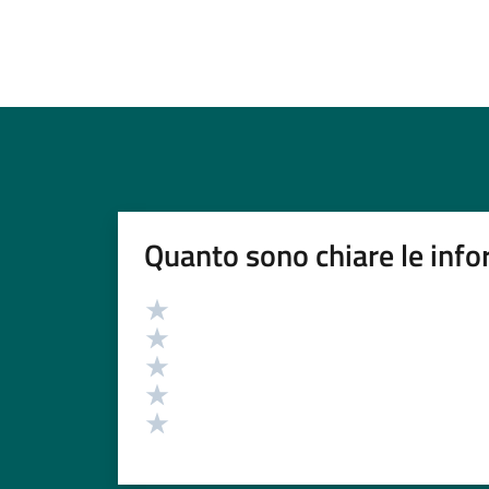
Quanto sono chiare le info
Valutazione
Valuta 5 stelle su 5
Valuta 4 stelle su 5
Valuta 3 stelle su 5
Valuta 2 stelle su 5
Valuta 1 stelle su 5