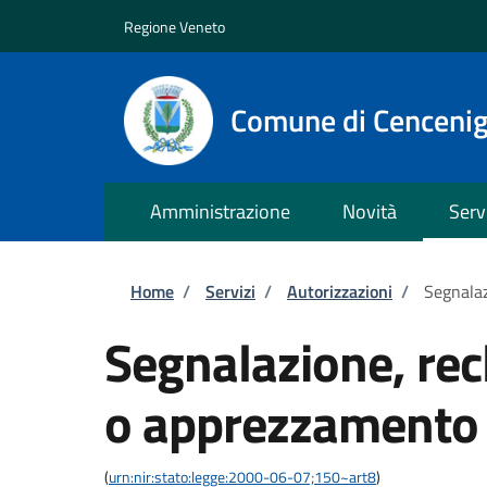
Salta al contenuto principale
Skip to footer content
Regione Veneto
Comune di Cenceni
Amministrazione
Novità
Serv
Briciole di pane
Home
/
Servizi
/
Autorizzazioni
/
Segnala
Segnalazione, re
o apprezzamento
(
urn:nir:stato:legge:2000-06-07;150~art8
)