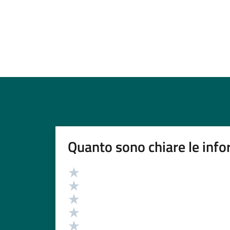
Quanto sono chiare le info
Valutazione
Valuta 5 stelle su 5
Valuta 4 stelle su 5
Valuta 3 stelle su 5
Valuta 2 stelle su 5
Valuta 1 stelle su 5