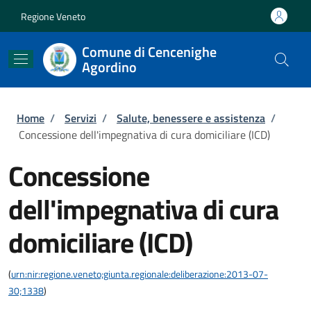
Salta al contenuto principale
Skip to footer content
Regione Veneto
Comune di Cencenighe
Agordino
Briciole di pane
Home
/
Servizi
/
Salute, benessere e assistenza
/
Concessione dell'impegnativa di cura domiciliare (ICD)
Concessione
dell'impegnativa di cura
domiciliare (ICD)
(
urn:nir:regione.veneto;giunta.regionale:deliberazione:2013-07-
30;1338
)